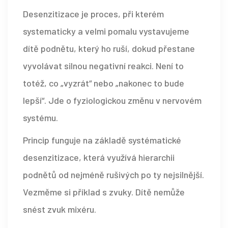
Desenzitizace
je proces, při kterém
systematicky a velmi pomalu vystavujeme
dítě podnětu, který ho ruší, dokud přestane
vyvolávat silnou negativní reakci
. Není to
totéž, co „vyzrát“ nebo „nakonec to bude
lepší“. Jde o fyziologickou změnu v nervovém
systému.
Princip funguje na základě
systématické
desenzitizace
, která využívá hierarchii
podnětů od nejméně rušivých po ty nejsilnější
.
Vezměme si příklad s zvuky. Dítě nemůže
snést zvuk mixéru.