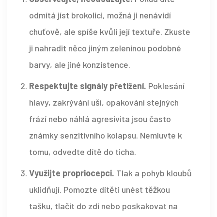
odmítá jíst brokolici, možná ji nenávidí
chuťově, ale spíše kvůli její textuře. Zkuste
ji nahradit něco jiným zeleninou podobné
barvy, ale jiné konzistence.
Respektujte signály přetížení.
Poklesání
hlavy, zakrývání uší, opakování stejných
frází nebo náhlá agresivita jsou často
známky senzitivního kolapsu. Nemluvte k
tomu, odvedte dítě do ticha.
Využijte propriocepci.
Tlak a pohyb kloubů
uklidňují. Pomozte dítěti unést těžkou
tašku, tlačit do zdi nebo poskakovat na