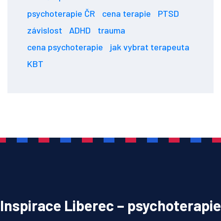
psychoterapie ČR
cena terapie
PTSD
závislost
ADHD
trauma
cena psychoterapie
jak vybrat terapeuta
KBT
Inspirace Liberec – psychoterapie