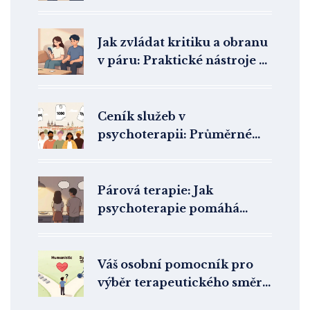
Otázky, cíle a co očekávat
Jak zvládat kritiku a obranu
v páru: Praktické nástroje z
Gottmanovy metody
Ceník služeb v
psychoterapii: Průměrné
ceny v ČR a co ovlivňuje
cenu
Párová terapie: Jak
psychoterapie pomáhá
vztahům najít harmonii
Váš osobní pomocník pro
výběr terapeutického směru
a odborníka