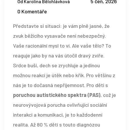
5 čen, 2026
Od Karolína Bělohlávková
0 Komentáře
Představte si situaci: je vám plně jasné, že
zvuk běžícího vysavače není nebezpečný.
Vaše racionální mysl to ví. Ale vaše tělo? To
reaguje jako by na vás útočil dravý zvíře.
Srdce buší, dech se zrychluje a jedinou
možnou reakcí je útěk nebo křik. Pro většinu z
nás je to dočasná nepříjemnost. Pro děti s
poruchou autistického spektra (PAS)
, což je
neurovývojová porucha ovlivňující sociální
interakci a komunikaci
, je to každodenní
realita. Až 80 % dětí s touto diagnózou