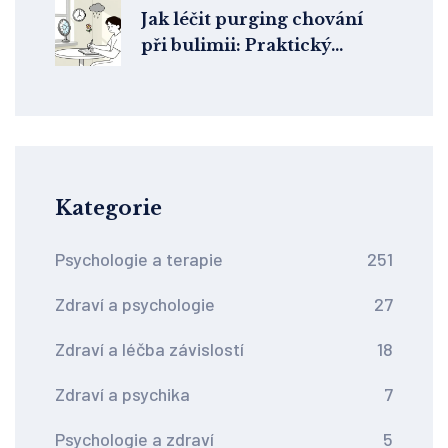
Jak léčit purging chování
při bulimii: Praktický
přístup k překonání
kompenzačních návyků
Kategorie
Psychologie a terapie
251
Zdraví a psychologie
27
Zdraví a léčba závislostí
18
Zdraví a psychika
7
Psychologie a zdraví
5