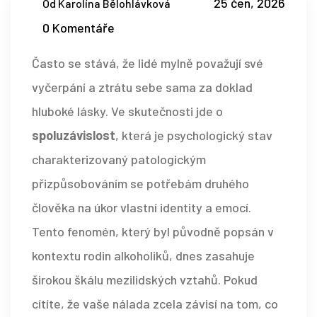
25 čen, 2026
Od Karolína Bělohlávková
0 Komentáře
Často se stává, že lidé mylně považují své
vyčerpání a ztrátu sebe sama za doklad
hluboké lásky. Ve skutečnosti jde o
spoluzávislost
, která je
psychologický stav
charakterizovaný patologickým
přizpůsobováním se potřebám druhého
člověka na úkor vlastní identity a emocí
.
Tento fenomén, který byl původně popsán v
kontextu rodin alkoholiků, dnes zasahuje
širokou škálu mezilidských vztahů. Pokud
cítíte, že vaše nálada zcela závisí na tom, co