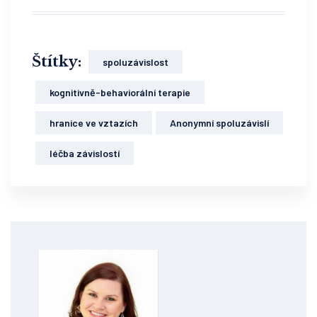
Štítky:
spoluzávislost
kognitivně-behaviorální terapie
hranice ve vztazích
Anonymní spoluzávislí
léčba závislostí