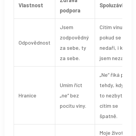
Zdravá
Vlastnost
Spoluzávislost
podpora
Jsem
Cítím vinu,
zodpovědný
pokud se ti
Odpovědnost
za sebe, ty
nedaří, i když
za sebe.
jsem nezasáhl.
„Ne“ říká pouze
Umím říct
tehdy, když je
Hranice
„ne“ bez
to nezbytné, a
pocitu viny.
cítím se
špatně.
Moje životy