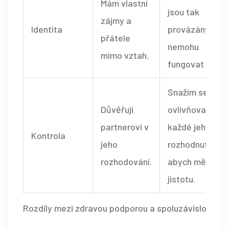
Mám vlastní
jsou tak
zájmy a
Identita
provázány, že
přátele
nemohu
mimo vztah.
fungovat sám.
Snažím se
Důvěřuji
ovlivňovat
partnerovi v
každé jeho
Kontrola
jeho
rozhodnutí,
rozhodování.
abych měl
jistotu.
Rozdíly mezi zdravou podporou a spoluzávislostí