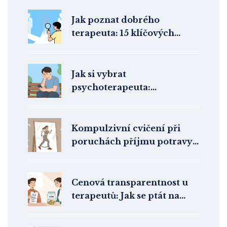
Jak poznat dobrého
terapeuta: 15 klíčových
znaků kvalitního odborníka
Jak si vybrat
psychoterapeuta:
Kompletní průvodce pro
úspěšnou terapii
Kompulzivní cvičení při
poruchách příjmu potravy:
Jak psychoterapie pomáhá
překonat nekontrolovatelný
pohyb
Cenová transparentnost u
terapeutů: Jak se ptát na
cenu a storno podmínky