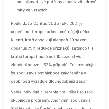
komunikovat své potřeby a nastavit zdravé
limity ve vztazích.
Podle dat z Caritas VÚS z roku 2021 je
úspěšnost terapie přímo úměrná její délce.
Klienti, kteří absolvují alespoň 20 sezení,
dosahují 75% redukce příznaků, zatímco ti s
kratší terapií (méně než 10 sezení) vidí
zlepšení pouze u 32% případů. To naznačuje,
že spoluzávislost hluboce zakořeněná v
osobnosti vyžaduje dlouhodobější zásah.
Vedle individuální terapie hrají důležitou roli
skupinové programy.
Anonymní spoluzávislí
(CoDA)
nabízí v České republice pravidelná