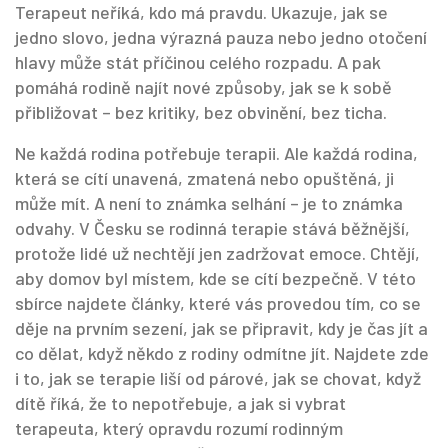
Terapeut neříká, kdo má pravdu. Ukazuje, jak se
jedno slovo, jedna výrazná pauza nebo jedno otočení
hlavy může stát příčinou celého rozpadu. A pak
pomáhá rodině najít nové způsoby, jak se k sobě
přibližovat – bez kritiky, bez obvinění, bez ticha.
Ne každá rodina potřebuje terapii. Ale každá rodina,
která se cítí unavená, zmatená nebo opuštěná, ji
může mít. A není to známka selhání – je to známka
odvahy. V Česku se rodinná terapie stává běžnější,
protože lidé už nechtějí jen zadržovat emoce. Chtějí,
aby domov byl místem, kde se cítí bezpečně. V této
sbírce najdete články, které vás provedou tím, co se
děje na prvním sezení, jak se připravit, kdy je čas jít a
co dělat, když někdo z rodiny odmítne jít. Najdete zde
i to, jak se terapie liší od párové, jak se chovat, když
dítě říká, že to nepotřebuje, a jak si vybrat
terapeuta, který opravdu rozumí rodinným