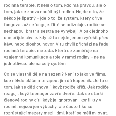
rodinná terapie
, it
není o tom, kdo má pravdu, ale o
tom, jak se znovu naučit být rodina
.
Nejde o to, že
někdo je špatný – jde o to, že systém, který dříve
fungoval, už nefunguje. Dítě se odizoluje, rodiče se
nechápou, bratr a sestra se vyhýbají. A pak jednoho
dne přijde chvíle, kdy už to nejde jenom vyřešit přes
kávu nebo dlouhou hovor. V tu chvíli přichází na řadu
rodinná terapie
,
metoda, která se zaměřuje na
vzájemné komunikace a role v rámci rodiny
– ne na
jednotlivce, ale na celý systém.
Co se vlastně děje na sezení? Není to jako ve filmu,
kde někdo pláče a terapeut jim dá kapesník. Je to o
tom, jak se děti chovají, když rodiče křičí. Jak rodiče
reagují, když teenager zavře dveře. Jak se starší
členové rodiny cítí, když je ignorováni.
konflikty v
rodině
,
nejsou jen výbuchy, ale často tiše se
rozrůstající mezery mezi lidmi, kteří se měli milovat
.