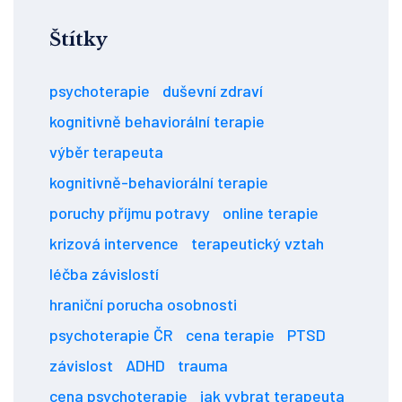
Štítky
psychoterapie
duševní zdraví
kognitivně behaviorální terapie
výběr terapeuta
kognitivně-behaviorální terapie
poruchy příjmu potravy
online terapie
krizová intervence
terapeutický vztah
léčba závislostí
hraniční porucha osobnosti
psychoterapie ČR
cena terapie
PTSD
závislost
ADHD
trauma
cena psychoterapie
jak vybrat terapeuta