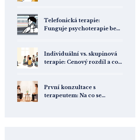
psychoterapeuta není
slabost, ale klíč k změně
Telefonická terapie:
Funguje psychoterapie bez
videa? Kompletní průvodce
Individuální vs. skupinová
terapie: Cenový rozdíl a co
za cenu dostanete
První konzultace s
terapeutem: Na co se
připravit a co očekávat