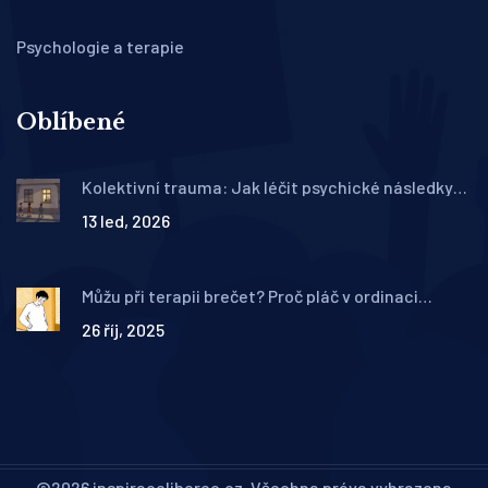
Psychologie a terapie
Oblíbené
Kolektivní trauma: Jak léčit psychické následky
války a katastrof
13 led, 2026
Můžu při terapii brečet? Proč pláč v ordinaci
psychoterapeuta není slabost, ale klíč k změně
26 říj, 2025
©2026 inspiraceliberec.cz. Všechna práva vyhrazena