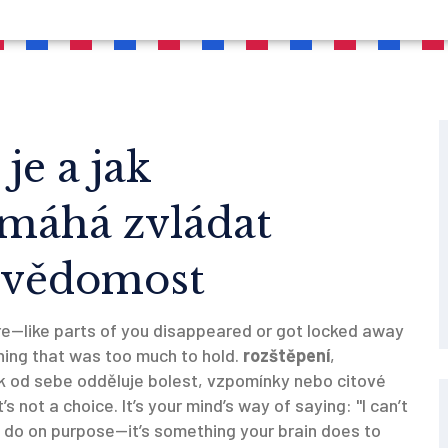
je a jak
omáhá zvládat
evědomost
ore—like parts of you disappeared or got locked away
hing that was too much to hold.
rozštěpení
,
ěk od sebe odděluje bolest, vzpomínky nebo citové
it’s not a choice. It’s your mind’s way of saying: "I can’t
 do on purpose—it’s something your brain does to