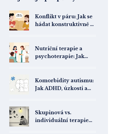
Konflikt v páru: Jak se
hádat konstruktivně a
kdy potřebujete
terapii
Nutriční terapie a
psychoterapie: Jak
multidisciplinární
přístup pomáhá při
poruchách příjmu
Komorbidity autismu:
potravy
Jak ADHD, úzkosti a
epilepsie ovlivňují
život s PAS
Skupinová vs.
individuální terapie
pro PTSD: Co zvolit a