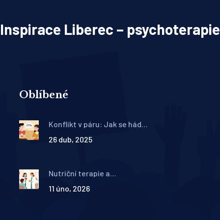
Inspirace Liberec – psychoterapie
Oblíbené
Konflikt v páru: Jak se hádat
konstruktivně a kdy
26 dub, 2025
potřebujete terapii
Nutriční terapie a
psychoterapie: Jak
11 úno, 2026
multidisciplinární přístup
pomáhá při poruchách
příjmu potravy