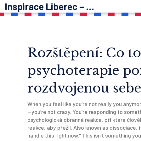
Inspirace Liberec – psychoterapie
Rozštěpení: Co to 
psychoterapie p
rozdvojenou seb
When you feel like you’re not really you anym
—you’re not crazy. You’re responding to somet
psychologická obranná reakce, při které člov
reakce, aby přežil
. Also known as
dissociace
, 
handle this right now."
This isn’t something you