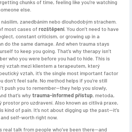
rgetting chunks of time, feeling like you’re watching
 someone else.
é násilím, zanedbáním nebo dlouhodobým strachem
.
t of most cases of
rozštěpení
. You don’t need to have
glect, constant criticism, or growing up in a
 can do the same damage. And when trauma stays
urself to keep you going. That’s why therapy isn’t
ber who you were before you had to hide.
This is
ný vztah mezi klientem a terapeutem, který
peutický vztah
, it’s the single most important factor
u don’t feel safe. No method helps if you’re still
sn’t push you to remember—they help you slowly,
nd that’s why
trauma-informed přístup
,
metoda,
ý prostor pro uzdravení
. Also known as
citlivá praxe
,
s kind of pain. It’s not about digging up the past—it’s
 and self-worth right now.
 It’s real talk from people who’ve been there—and