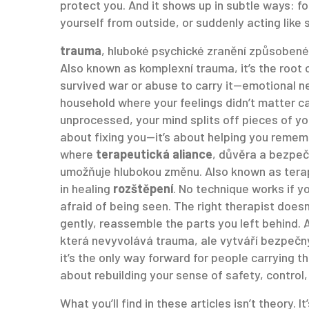
protect you. And it shows up in subtle ways: fo
yourself from outside, or suddenly acting like
trauma
,
hluboké psychické zranění způsoben
Also known as
komplexní trauma
, it’s the roo
survived war or abuse to carry it—emotional ne
household where your feelings didn’t matter
unprocessed, your mind splits off pieces of yo
about fixing you—it’s about helping you remem
where
terapeutická aliance
,
důvěra a bezpeč
umožňuje hlubokou změnu
. Also known as
tera
in healing
rozštěpení
. No technique works if yo
afraid of being seen. The right therapist doe
gently, reassemble the parts you left behind.
A
která nevyvolává trauma, ale vytváří bezpečn
it’s the only way forward for people carrying thi
about rebuilding your sense of safety, control,
What you’ll find in these articles isn’t theory.