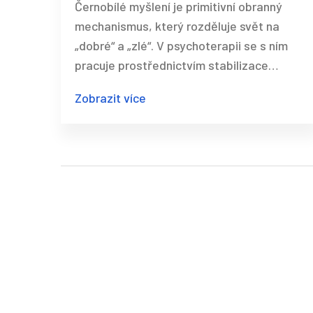
Černobílé myšlení je primitivní obranný
hraničních poruch osobnosti
mechanismus, který rozděluje svět na
„dobré“ a „zlé“. V psychoterapii se s ním
pracuje prostřednictvím stabilizace
vztahu a pomalého rozšiřování vnímání.
Zobrazit více
Není to nemoc - ale způsob, jakým se
člověk naučil přežít.