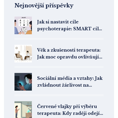
Nejnovější příspěvky
Jak si nastavit cíle
psychoterapie: SMART cíle
a realistická očekávání
Věk a zkušenosti terapeuta:
Jak moc opravdu ovlivňují
úspěch psychoterapie
Sociální média a vztahy: Jak
zvládnout žárlivost na
Instagramu a Facebooku
Červené vlajky při výběru
terapeuta: Kdy raději odejít