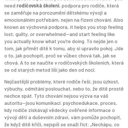
need
rodičovská školení
,
podpora pro rodiče, která
se zaměřuje na porozumění dětskému vývoji a
emocionálním potřebám, nejen na řízení chování
. Also
known as
výchovná podpora
, it helps you stop feeling
lost, guilty, or overwhelmed—and start feeling like
you actually know what you're doing.
To nejde jen o
tom, jak přimět dítě k tomu, aby si upravilo pokoj. Jde
o to, jak pochopit, proč se vůbec chová tak, jak se
chová. A to se naučíte v rodičovských školeních, která
se od starých metod liší jako den od noci.
Nejčastější problémy, které rodiče řeší, jsou úzkost,
výbuchy, odmítání poslouchat, nebo to, že dítě prostě
nechce spát. Tyto chování nejsou výzva na váš
autoritu—jsou komunikací.
psychoedukace
,
proces,
kdy rodiče získávají vědecky ověřené informace o
vývoji dětí a duševním zdraví
, vám pomůže pochopit,
že když dítě křičí, nejspíš se snaží říct: „Nechápu, co