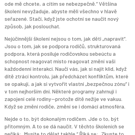
ode mě chcete, a cítím se nebezpečně.“ Většina
školení nevyžaduje, abyste měli všechno v hlavě
seřazené. Stačí, když jste ochotní se naučit nový
způsob, jak poslouchat.
Nejúčinnější školení nejsou o tom, jak děti „napravit“.
Jsou o tom, jak se
podpora rodičů
,
strukturovaná
podpora, která posiluje rodičovskou sebeúctu a
schopnost reagovat místo reagovat
změní vaši
každodenní interakci. Naučí vás, jak si najít klid, když
dítě ztrácí kontrolu, jak předcházet konfliktům, které
se opakují, a jak si vytvořit vlastní „bezpečnou zónu“ i
v tom nejhorším dni. Některé programy zahrnují i
zapojení celé rodiny—protože dítě nežije ve vakuu.
Když se změní rodiče, změní se i domácí atmosféra.
Nejde o to, být dokonalým rodičem. Jde o to, být
přítomným. A to se dá naučit. V těchto školeních se
neříká: „Musíte to dělat takhle.“ Říká se: „Zkuste to