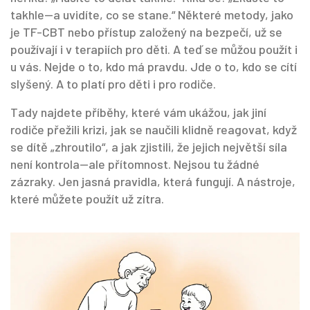
takhle—a uvidíte, co se stane.“ Některé metody, jako
je TF-CBT nebo přístup založený na bezpečí, už se
používají i v terapiích pro děti. A teď se můžou použít i
u vás. Nejde o to, kdo má pravdu. Jde o to, kdo se cítí
slyšený. A to platí pro děti i pro rodiče.
Tady najdete příběhy, které vám ukážou, jak jiní
rodiče přežili krizi, jak se naučili klidně reagovat, když
se dítě „zhroutilo“, a jak zjistili, že jejich největší síla
není kontrola—ale přítomnost. Nejsou tu žádné
zázraky. Jen jasná pravidla, která fungují. A nástroje,
které můžete použít už zítra.