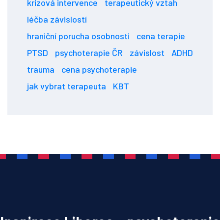
krizová intervence
terapeutický vztah
léčba závislostí
hraniční porucha osobnosti
cena terapie
PTSD
psychoterapie ČR
závislost
ADHD
trauma
cena psychoterapie
jak vybrat terapeuta
KBT