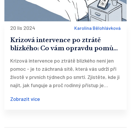
20 lis 2024
Karolína Bělohlávková
Krizová intervence po ztrátě
blízkého: Co vám opravdu pomůže
a kde ji najít
Krizová intervence po ztrátě blízkého není jen
pomoc - je to záchraná sítě, která vás udrží při
životě v prvních týdnech po smrti. Zjistěte, kde ji
najít, jak funguje a proč rodinný přístup je
nejúčinnější.
Zobrazit více