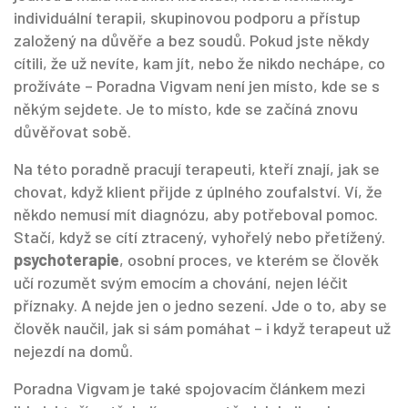
individuální terapii, skupinovou podporu a přístup
založený na důvěře a bez soudů
.
Pokud jste někdy
cítili, že už nevíte, kam jít, nebo že nikdo nechápe, co
prožíváte – Poradna Vigvam není jen místo, kde se s
někým sejdete. Je to místo, kde se začíná znovu
důvěřovat sobě.
Na této poradně pracují terapeuti, kteří znají, jak se
chovat, když klient přijde z úplného zoufalství. Ví, že
někdo nemusí mít diagnózu, aby potřeboval pomoc.
Stačí, když se cítí ztracený, vyhořelý nebo přetížený.
psychoterapie
,
osobní proces, ve kterém se člověk
učí rozumět svým emocím a chování, nejen léčit
příznaky
.
A nejde jen o jedno sezení. Jde o to, aby se
člověk naučil, jak si sám pomáhat – i když terapeut už
nejezdí na domů.
Poradna Vigvam je také spojovacím článkem mezi