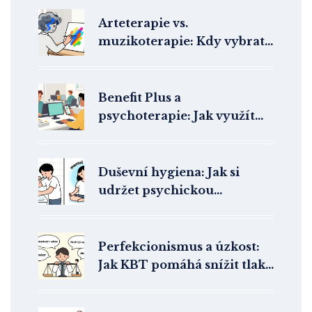
Arteterapie vs.
muzikoterapie: Kdy vybrat
obraz a kdy hudbu?
Benefit Plus a
psychoterapie: Jak využít
benefity zaměstnavatele na
duševní zdraví
Duševní hygiena: Jak si
udržet psychickou
rovnováhu v dnešním stresu
Perfekcionismus a úzkost:
Jak KBT pomáhá snížit tlak
na výkon