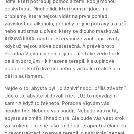
lidmi, kteří potřebují pomoc a těmi, kdo ji mohou
poskytnout. Mnoho lidí, kteří sem přijdou, má
problémy, které nejsou vidět na první pohled:
závislost na alkoholu, poruchy příjmu potravy u mužů,
nebo autismus u dívek, který se dlouho maskoval.
krizová linka
,
nástroj, který může zachránit život,
když už nejsou slova dostatečná
.
A právě proto
Poradna Vigvam nejen přijímá, ale také vede lidi k
dalším zdrojům – k hrazené terapii, k skupinové
podpoře, k střízlivé síti nebo k virtuální realitě pro
děti s autismem.
Nejde o to, abyste byli „blázniví“ nebo „příliš závažní“.
Jde o to, abyste si dovolili říct: „Už to nevydržím
sám.“ A když to řeknete, Poradna Vigvam vás
neodmítne. Nebude vás soudit. Nebude vás nutit,
abyste se změnili hned zítra. Ale bude vás vést krok
za krokem – stejně jako to dělají terapeuti v článcích
o rekontraktaci v párové terapii, o nahrávání sezení