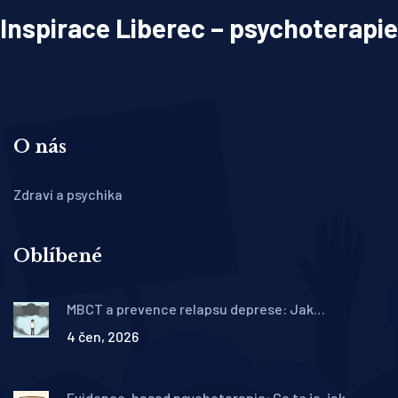
Inspirace Liberec – psychoterapie
O nás
Zdraví a psychika
Oblíbené
MBCT a prevence relapsu deprese: Jak
mindfulness zastaví návrat úzkosti
4 čen, 2026
Evidence-based psychoterapie: Co to je, jak