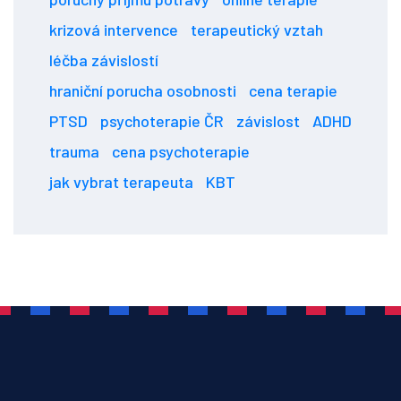
krizová intervence
terapeutický vztah
léčba závislostí
hraniční porucha osobnosti
cena terapie
PTSD
psychoterapie ČR
závislost
ADHD
trauma
cena psychoterapie
jak vybrat terapeuta
KBT