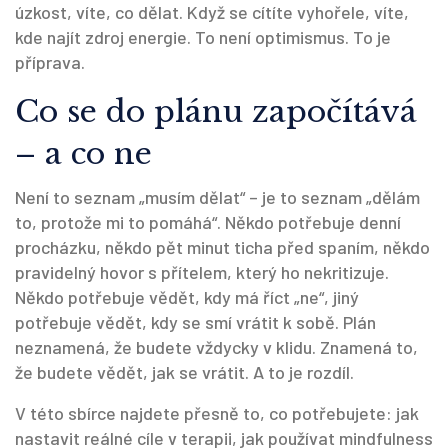
úzkost, víte, co dělat. Když se cítíte vyhořele, víte,
kde najít zdroj energie. To není optimismus. To je
příprava.
Co se do plánu započítává
– a co ne
Není to seznam „musím dělat“ – je to seznam „dělám
to, protože mi to pomáhá“. Někdo potřebuje denní
procházku, někdo pět minut ticha před spaním, někdo
pravidelný hovor s přítelem, který ho nekritizuje.
Někdo potřebuje vědět, kdy má říct „ne“, jiný
potřebuje vědět, kdy se smí vrátit k sobě. Plán
neznamená, že budete vždycky v klidu. Znamená to,
že budete vědět, jak se vrátit. A to je rozdíl.
V této sbírce najdete přesně to, co potřebujete: jak
nastavit reálné cíle v terapii, jak používat mindfulness