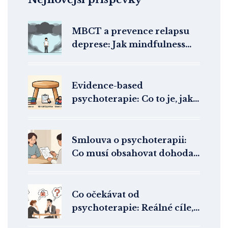
MBCT a prevence relapsu
deprese: Jak mindfulness
zastaví návrat úzkosti
Evidence-based
psychoterapie: Co to je, jak
funguje v praxi a proč se jí
vyhýbá
Smlouva o psychoterapii:
Co musí obsahovat dohoda
mezi terapeutem a klientem
v České republice
Co očekávat od
psychoterapie: Reálné cíle,
proces a co vás čeká na