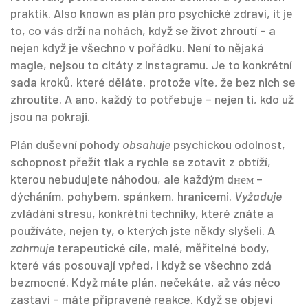
praktik
. Also known as
plán pro psychické zdraví
, it je
to, co vás drží na nohách, když se život zhroutí – a
nejen když je všechno v pořádku.
Není to nějaká
magie, nejsou to citáty z Instagramu. Je to konkrétní
sada kroků, které děláte, protože víte, že bez nich se
zhroutíte. A ano, každý to potřebuje – nejen ti, kdo už
jsou na pokraji.
Plán duševní pohody
obsahuje
psychickou odolnost
,
schopnost přežít tlak a rychle se zotavit z obtíží
,
kterou nebudujete náhodou, ale každým dнем –
dýcháním, pohybem, spánkem, hranicemi.
Vyžaduje
zvládání stresu
,
konkrétní techniky, které znáte a
používáte, nejen ty, o kterých jste někdy slyšeli
. A
zahrnuje
terapeutické cíle
,
malé, měřitelné body,
které vás posouvají vpřed, i když se všechno zdá
bezmocné
. Když máte plán, nečekáte, až vás něco
zastaví – máte připravené reakce. Když se objeví