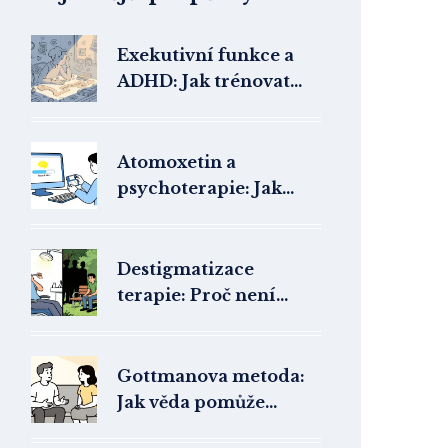
Exekutivní funkce a
ADHD: Jak trénovat
plánování a organizaci
Atomoxetin a
psychoterapie: Jak
non-stimulantní léčba
ADHD pomáhá v
terapii
Destigmatizace
terapie: Proč není
hanba chodit k
psychologovi a jak
překonat strach
Gottmanova metoda:
Jak věda pomůže
zachránit váš vztah