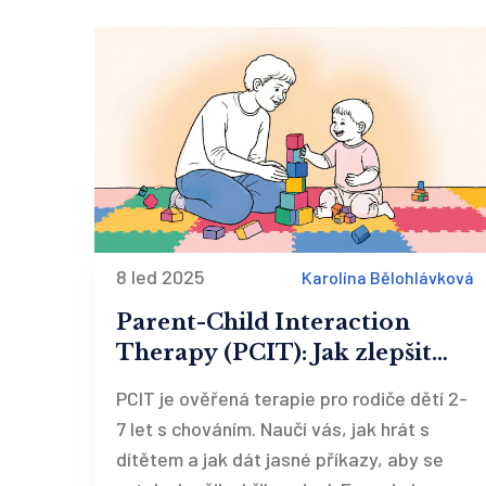
8 led 2025
Karolína Bělohlávková
Parent-Child Interaction
Therapy (PCIT): Jak zlepšit
vztah s dítětem pomocí
PCIT je ověřená terapie pro rodiče dětí 2-
ověřené terapie
7 let s chováním. Naučí vás, jak hrát s
dítětem a jak dát jasné příkazy, aby se