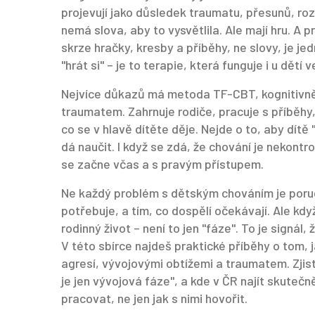
projevují jako důsledek
traumatu
,
přesunů, roz
nemá slova, aby to vysvětlila. Ale mají hru. A 
skrze hračky, kresby a příběhy, ne slovy
, je je
"hrát si" – je to terapie, která funguje i u dětí 
Nejvíce důkazů má metoda
TF-CBT
,
kognitivn
traumatem
. Zahrnuje rodiče, pracuje s příběhy
co se v hlavě dítěte děje. Nejde o to, aby dítě 
dá naučit. I když se zdá, že chování je nekontr
se začne včas a s pravým přístupem.
Ne každý problém s dětským chováním je poruch
potřebuje, a tím, co dospělí očekávají. Ale kdy
rodinný život – není to jen "fáze". To je signá
V této sbírce najdeš praktické příběhy o tom, j
agresí, vývojovými obtížemi a traumatem. Zjistí
je jen vývojová fáze", a kde v ČR najít skutečn
pracovat, ne jen jak s nimi hovořit.