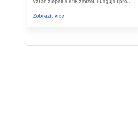
vztah zlepšil a křik zmizel. Funguje i pro
děti s ADHD nebo autismem.
Zobrazit více