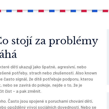
o stojí za problémy
máhá
které děti ukazují jako špatné, agresivní, nebo
eřešené potřeby, strach nebo zkušenosti
. Also known
e často signál, že dítě potřebuje podporu, kterou
t, nebo se zavírá do pokoje, nejde o to, že je
it číst – a pak změnit.
eho. Často jsou spojené s
poruchami chování dětí
,
ebo opožděný vývoj sociálních dovedností
. Nebo se