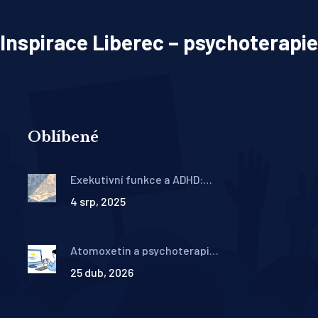
Inspirace Liberec – psychoterapie
Oblíbené
Exekutivní funkce a ADHD:
Jak trénovat plánování a
4 srp, 2025
organizaci
Atomoxetin a psychoterapie:
Jak non-stimulantní léčba
25 dub, 2026
ADHD pomáhá v terapii