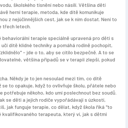
vodu, školského tísnění nebo násilí
. Většina dětí
právě
herní terapie
,
metoda, kde dítě komunikuje
dnou z nejúčinnějších cest, jak se k nim dostat. Není to
ve třech letech.
ě behaviorální terapie speciálně upravená pro děti s
, učí dítě klidné techniky a pomáhá rodině pochopit,
"zklidnělo" – jde o to, aby se cítilo bezpečně. A to se
olovatelné, většina případů se v terapii zlepší, pokud
a. Někdy je to jen nesoulad mezi tím, co dítě
ž se to opakuje, když to ovlivňuje školu, přátele nebo
l, že potřebuje někoho, kdo umí poslechnout bez soudů.
ak se děti a jejich rodiče vypořádávají s úzkostí,
š, jak funguje terapie, co dělat, když škola říká "to
ě kvalifikovaného terapeuta, který ví, jak s dětmi