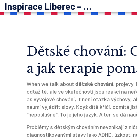
Inspirace Liberec – psychoterapie
Dětské chování: C
a jak terapie po
When we talk about
dětské chování
,
projevy, 
odtažité, ale ve skutečnosti jsou reakcí na n
as
vývojové chování
, it
není otázka výchovy, al
neumí vyjádřit slovy
.
Když dítě křičí, odmítá jís
"neposlušné". To je jeho jazyk. A ten se dá nauč
Problémy s dětským chováním nevznikají z nič
diagnostikovanými stavy jako ADHD, úzkost, n