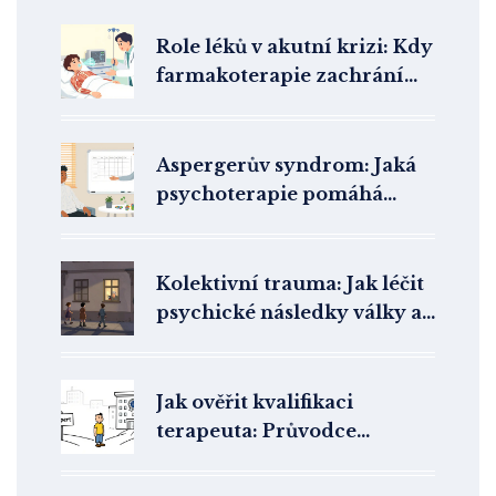
Role léků v akutní krizi: Kdy
farmakoterapie zachrání
život
Aspergerův syndrom: Jaká
psychoterapie pomáhá
lidem s high-functioning
autismem?
Kolektivní trauma: Jak léčit
psychické následky války a
katastrof
Jak ověřit kvalifikaci
terapeuta: Průvodce
členstvím v ČAP, ČPtS a
dalších registrech