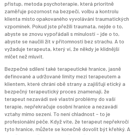
přístup
,
metoda psychoterapie, která prioritně
zaměřuje pozornost na bezpečí, volbu a kontrolu
klienta místo opakovaného vyvolávání traumatických
vzpomínek
. Pokud jste přežili traumata, nejde o to,
abyste se znovu vypořádali s minulostí – jde o to,
abyste se naučili žít v přítomnosti bez strachu. A to
vyžaduje terapeuta, který ví, že někdy je klidnější
mlčet než mluvit.
Bezpečné sdílení také
terapeutické hranice
,
jasně
definované a udržované limity mezi terapeutem a
klientem, které chrání obě strany a zajišťují etický a
bezpečný terapeutický proces
znamenají, že
terapeut nezavádí své vlastní problémy do vaší
terapie, nepřekračuje osobní hranice a nezavádí
vztahy mimo sezení. To není chladnost – to je
profesionální péče. Když víte, že terapeut nepřekročí
tyto hranice, můžete se konečně dovolit být křehký. A