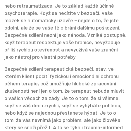
nebo retraumatizace
.
Je to základ každé účinné
psychoterapie. Když se necítíte v bezpečí, vaše
mozek se automaticky uzavře – nejde o to, že jste
odolní, ale že se vaše tělo brání dalšímu poškození.
Bezpečné sdílení nezní jako náhoda. Vzniká postupně,
když terapeut respektuje vaše hranice, nevyžaduje
příliš rychlou otevřenost a nevyužívá vaše zranění
jako nástroj pro vlastní potřeby.
Bezpečné sdílení
terapeutická bezpečí
,
stav, ve
kterém klient pocítí fyzickou i emocionální ochranu
během terapie, což umožňuje hluboké zpracování
zkušeností
není jen o tom, že terapeut nebude mluvit
o vašich věcech za zády. Je to o tom, že si všimne,
když se váš dech zrychlí, když se vyhýbáte pohledu,
nebo když se najednou přestanete hýbat. Je to o
tom, že vás nevnímá jako problém, ale jako člověka,
který se snaží přežít. A to se týká i
trauma-informed