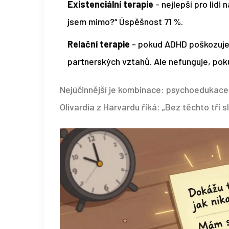
Existenciální terapie
- nejlepší pro lidi 
jsem mimo?“ Úspěšnost 71 %.
Relační terapie
- pokud ADHD poškozuje
partnerských vztahů. Ale nefunguje, po
Nejúčinnější je kombinace: psychoedukace +
Olivardia z Harvardu říká: „Bez těchto tří 