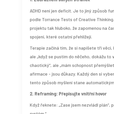
ADHD není jen deficit. Je to jiný způsob fu
podle Torrance Tests of Creative Thinking
projektu tak hluboko, že zapomenou na čas
spojení, které ostatní přehlížejí.
Terapie začíná tím, že si napíšete tři věci, 
ale „když se pustím do něčeho, dokážu to vyř
chaotický“, ale „mám schopnost přemýšlet 
afirmace - jsou důkazy. Každý den si vyber
tento způsob myšlení stane automatickým
2. Reframing: Přepisujte vnitřní hovor
Když řeknete: „Zase jsem nezvládl plán“, př
systém.“