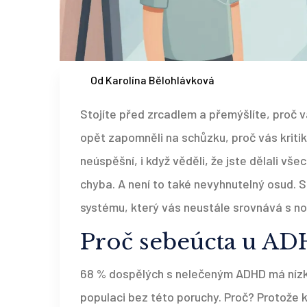
Od Karolína Bělohlávková
Stojíte před zrcadlem a přemýšlíte, proč 
opět zapomněli na schůzku, proč vás kritika
neúspěšní, i když věděli, že jste dělali v
chyba. A není to také nevyhnutelný osud. 
systému, který vás neustále srovnává s no
Proč sebeúcta u ADH
68 % dospělých s nelečeným ADHD má nízk
populaci bez této poruchy. Proč? Protože k