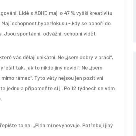
ngování. Lidé s ADHD mají o 47 % vyšší kreativitu
. Mají schopnost hyperfokusu - kdy se ponoří do
. Jsou spontánní, odvážní, schopní vidět
které vás dělají unikátní. Ne „jsem dobrý v práci“,
ešit tak, jak to nikdo jiný nevidí“. Ne „jsem
mimo rámec“. Tyto věty nejsou jen pozitivní
te jednu a připomeňte si ji. Po 12 týdnech se vám
.
epište to na: „Plán mi nevyhovuje. Potřebuji jiný