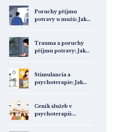
Poruchy příjmu
potravy u mužů: Jak
specifika a stigma
brání léčbě
Trauma a poruchy
příjmu potravy: Jak
podkladové faktory
ovlivňují terapii
Stimulancia a
psychoterapie: Jak
kombinovaný přístup
změnil léčbu ADHD v
ČR
Ceník služeb v
psychoterapii:
Průměrné ceny v ČR a
co ovlivňuje cenu