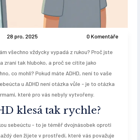
28 pro, 2025
0 Komentáře
vám všechno vždycky vypadá z rukou? Proč jste
 zraní tak hluboko, a proč se cítíte jako
šechno, co mohli? Pokud máte ADHD, není to vaše
Sebeúcta u ADHD není otázka vůle - je to otázka
rmami, které pro vás nebyly vytvořeny.
D klesá tak rychle?
ou sebeúctu - to je téměř dvojnásobek oproti
aždý den žijete v prostředí, které vás považuje