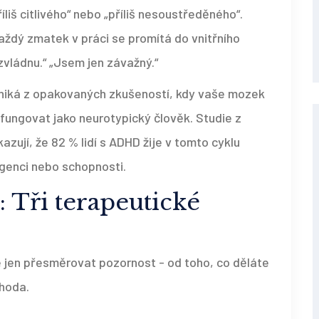
iš citlivého“ nebo „příliš nesoustředěného“.
ždý zmatek v práci se promítá do vnitřního
zvládnu.“ „Jsem jen závažný.“
Vzniká z opakovaných zkušeností, kdy vaše mozek
 fungovat jako neurotypický člověk. Studie z
zují, že 82 % lidí s ADHD žije v tomto cyklu
ligenci nebo schopnosti.
 Tři terapeutické
 jen přesměrovat pozornost - od toho, co děláte
ýhoda.