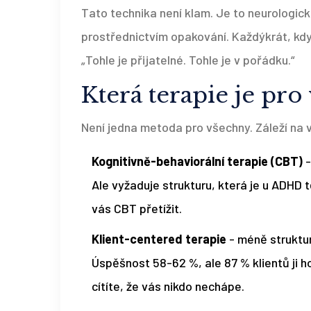
Tato technika není klam. Je to neurologi
prostřednictvím opakování. Každýkrát, kd
„Tohle je přijatelné. Tohle je v pořádku.“
Která terapie je pro
Není jedna metoda pro všechny. Záleží na 
Kognitivně-behaviorální terapie (CBT)
-
Ale vyžaduje strukturu, která je u ADHD
vás CBT přetížit.
Klient-centered terapie
- méně struktu
Úspěšnost 58-62 %, ale 87 % klientů ji ho
cítíte, že vás nikdo nechápe.