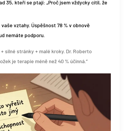
nad 35, kteří se ptají: „Proč jsem vždycky cítil, že
 vaše vztahy. Úspěšnost 78 % v obnově
kud nemáte podporu.
 silné stránky + malé kroky. Dr. Roberto
složek je terapie méně než 40 % účinná.“