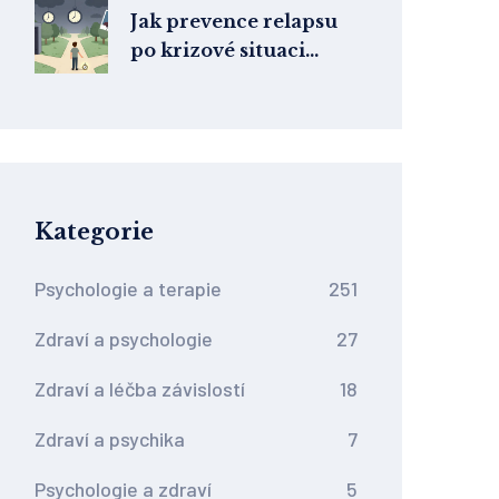
Jak prevence relapsu
po krizové situaci
pomáhá udržet
trvalou změnu: Nácvik
zvládání spouštěčů
Kategorie
Psychologie a terapie
251
Zdraví a psychologie
27
Zdraví a léčba závislostí
18
Zdraví a psychika
7
Psychologie a zdraví
5