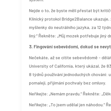
Nejde o to, že byste měli přestat být kritičt
Klinický protokol Bridge2Balance ukazuje, ž
myšlenky do neutrálního jazyka, za 12 týdnů
líný.“ Řekněte: „Můj mozek potřebuje jiný d
3. Fingování sebevědomí, dokud se nevyt
Nečekáte, až se cítíte sebevědomě - děláte 
University of California, který ukázal, že 
8 týdnů používání jednoduchých chování: u
pomaleji, přijímání pochvaly bez omluvy.
Neříkejte: „Nemám pravdu.“ Řekněte: „Děku
Neříkejte: „To jsem udělal jen náhodou.“ Ř