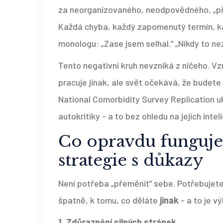
za neorganizovaného, neodpovědného, „příl
Každá chyba, každý zapomenutý termín, ka
monologu: „Zase jsem selhal.“ „Nikdy to ne
Tento negativní kruh nevzniká z ničeho. 
pracuje jinak, ale svět očekává, že budete
National Comorbidity Survey Replication uka
autokritiky - a to bez ohledu na jejich inte
Co opravdu funguje:
strategie s důkazy
Není potřeba „přeměnit“ sebe. Potřebujete
špatně, k tomu, co děláte
jinak
- a to je v
1. Zdůraznění silných stránek