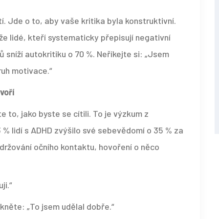
í. Jde o to, aby vaše kritika byla konstruktivní.
e lidé, kteří systematicky přepisují negativní
 sníží autokritiku o 70 %. Neříkejte si: „Jsem
ruh motivace.“
voří
to, jako byste se cítili. To je výzkum z
83 % lidí s ADHD zvýšilo své sebevědomí o 35 % za
držování očního kontaktu, hovoření o něco
ji.“
ekněte: „To jsem udělal dobře.“