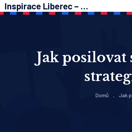
Inspirace Liberec – psychoterapie
Jak posilova
strate
Domů
Jak p