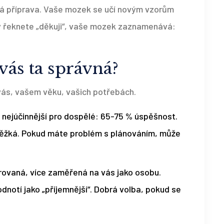
cká příprava. Vaše mozek se učí novým vzorům
y řeknete „děkuji“, vaše mozek zaznamenává:
 vás ta správná?
vás, vašem věku, vašich potřebách.
 nejúčinnější pro dospělé: 65-75 % úspěšnost.
 těžká. Pokud máte problém s plánováním, může
rovaná, více zaměřená na vás jako osobu.
dnotí jako „příjemnější“. Dobrá volba, pokud se