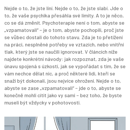
Nejde o to, že jste líní. Nejde o to, že jste slabí. Jde o
to, že vaše psychika přesáhla své limity. A to je něco,
co se dá změnit. Psychoterapie není o tom, abyste se
„vzpamatovali“ – je o tom, abyste pochopili, proč jste
se vůbec dostali do tohoto stavu. Zda je to přetížení
na práci, nesplněné potřeby ve vztazích, nebo vnitřní
tlak, který jste se naučili ignorovat. V článcích níže
najdete konkrétní návody: jak rozpoznat, zda je vaše
únavu spojená s úzkostí, jak se vypořádat s tím, že se
vám nechce dělat nic, a proč některé lidi, kteří se
snaží být dokonalí, jsou nejvíce ohroženi. Nejde o to,
abyste se zase „vzpamatovali“ – jde o to, abyste se
konečně mohli cítit jako vy sami – bez toho, že byste
museli být vždycky v pohotovosti.