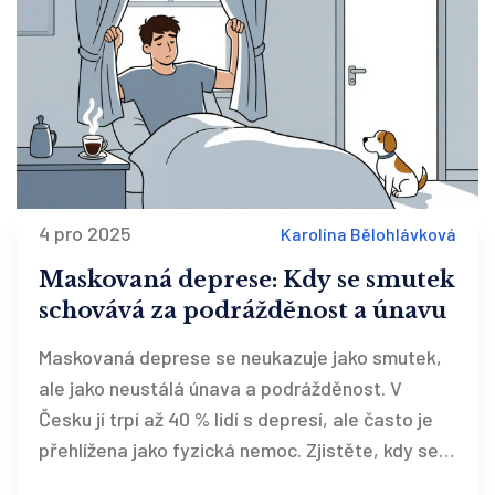
4 pro 2025
Karolína Bělohlávková
Maskovaná deprese: Kdy se smutek
schovává za podrážděnost a únavu
Maskovaná deprese se neukazuje jako smutek,
ale jako neustálá únava a podrážděnost. V
Česku jí trpí až 40 % lidí s depresí, ale často je
přehlížena jako fyzická nemoc. Zjistěte, kdy se
za tělesnými příznaky skrývá psychická porucha.