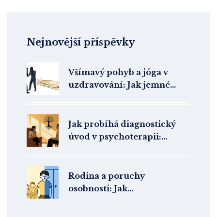
Nejnovější příspěvky
Všímavý pohyb a jóga v
uzdravování: Jak jemné
cvičení pomáhá při
poruchách příjmu potravy
Jak probíhá diagnostický
úvod v psychoterapii:
Anamnéza a formulace
problému
Rodina a poruchy
osobnosti: Jak
psychoedukace mění
terapii k lepšímu