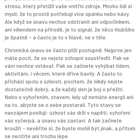
stresu, který přetížil vaše vnitřní zdroje
.
Mnoho lidí si
myslí, že to prostě potřebují více spánku nebo kávy.
Ale když se únavu nechce odstranit ani odpočinkem,
ani víkendem na přírodě, je to signál, že něco hlubšího
je špatně – a často je to v hlavě, ne v těle.
Chronická únavu se často plíží postupně. Nejprve jen
máte pocit, že se nejste schopni soustředit. Pak se
vám nechce vstávat. Pak se začnete vyhýbat lidem,
aktivitám, i věcem, které dříve bavily. A často to
přichází spolu s
úzkostí
,
pocitem, že nikdy nejste
dostatečně dobrý, a že každý den je boj o přežití
.
Nebo s
vyhořením
,
stavem, kdy už nemáte energii ani
na to, abyste se o sebe postarali
. Tyto stavy se
navzájem posilují: úzkost vás drží v napětí, vyhoření
vás vyčerpá, a únavu vás zastaví. A tak začnete
kroužit – nevěříte si, že byste mohli být jinak, a přitom
se necítíte ani trochu lépe.